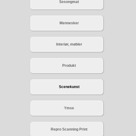
Sesongmat
Mennesker
Interiør, møbler
Produkt
Scenekunst
Ymse
Repro Scanning Print