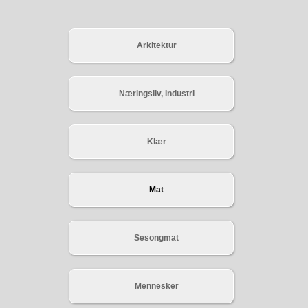
Arkitektur
Næringsliv, Industri
Klær
Mat
Sesongmat
Mennesker