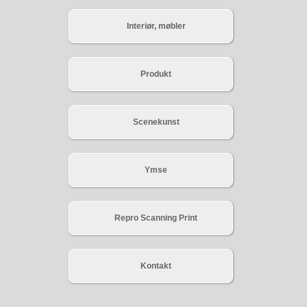
Interiør, møbler
Produkt
Scenekunst
Ymse
Repro Scanning Print
Kontakt