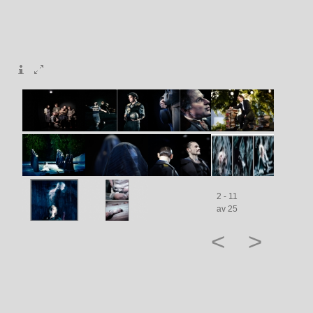
2 - 11
av 25
<
>