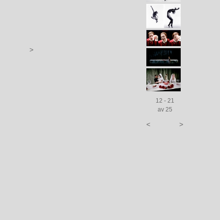
>
12 - 21
av 25
<
>