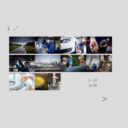
1 - 10
av 96
>