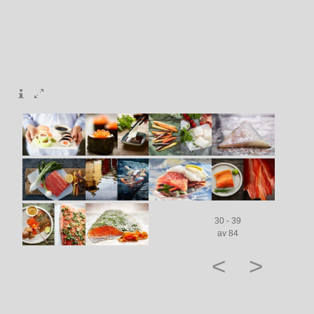
30 - 39
av 84
<
>