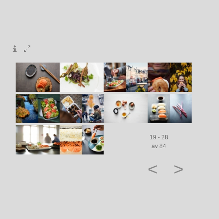
19 - 28
av 84
<
>