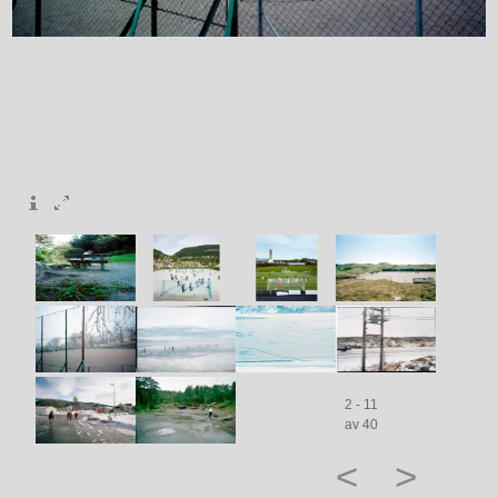
2 - 11
av 40
<
>