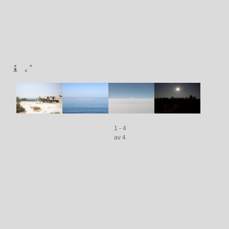
1 - 4
av 4