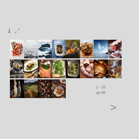
1 - 10
av 36
>