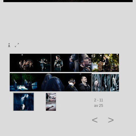
2 - 11
av 25
<
>