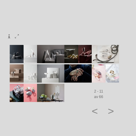
2 - 11
av 66
<
>