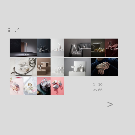
1 - 10
av 66
>