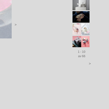
>
1 - 10
av 66
>